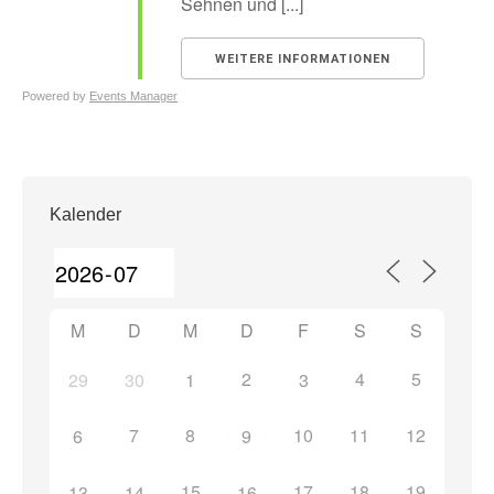
Sehnen und [...]
WEITERE INFORMATIONEN
Powered by
Events Manager
Kalender
M
D
M
D
F
S
S
2
4
5
29
30
1
3
7
8
10
11
12
6
9
15
17
18
19
13
14
16