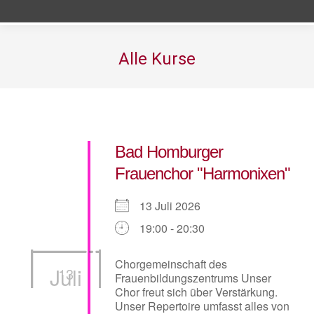
Alle Kurse
Sie befinden sich hier:
Bad Homburger
Frauenchor "Harmonixen"
13 Juli 2026
19:00 - 20:30
Chorgemeinschaft des
Juli
13
Frauenbildungszentrums Unser
Chor freut sich über Verstärkung.
Unser Repertoire umfasst alles von