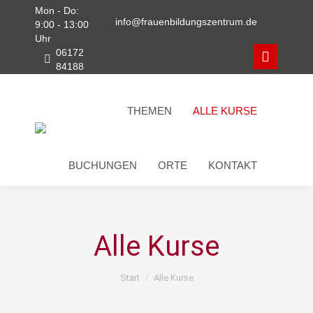
Mon - Do:
info@frauenbildungszentrum.de
9:00 - 13:00
Uhr
06172
84188
Faceboo
page
THEMEN
ALLE KURSE
opens
in
BUCHUNGEN
ORTE
KONTAKT
new
window
Alle Kurse
Sie befinden sich hier:
Start
Alle Kurse